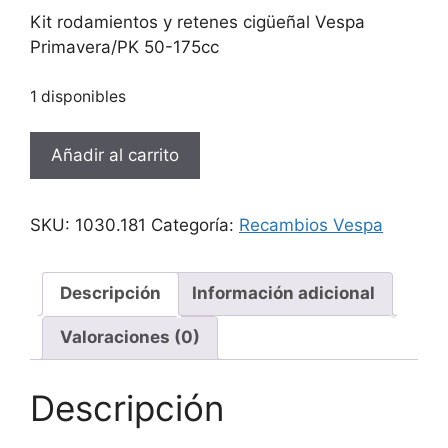
Kit rodamientos y retenes cigüeñal Vespa
Primavera/PK 50-175cc
1 disponibles
Kit
Añadir al carrito
rodamientos
y
retenes
SKU:
1030.181
Categoría:
Recambios Vespa
cigüeñal
Vespa
Primavera
Descripción
Información adicional
cantidad
Valoraciones (0)
Descripción