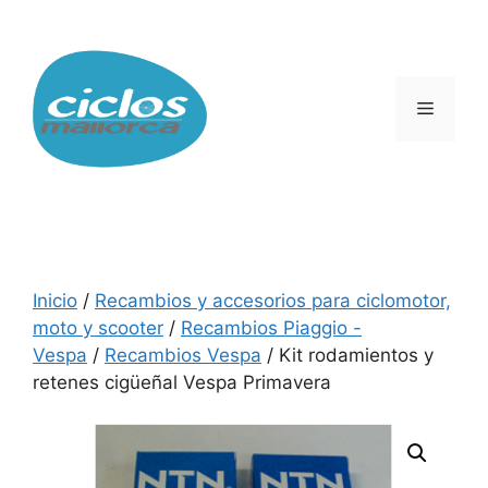
Saltar
al
contenido
Menú
Inicio
/
Recambios y accesorios para ciclomotor,
moto y scooter
/
Recambios Piaggio -
Vespa
/
Recambios Vespa
/ Kit rodamientos y
retenes cigüeñal Vespa Primavera