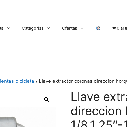
as
Categorias
Ofertas
0 art
entas bicicleta
/ Llave extractor coronas direccion horqui
Llave ext
direccion 
1/8,1,25″-