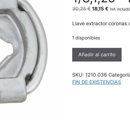
El
El
30,25
€
18,15
€
IVA incluid
precio
precio
original
actual
Llave extractor coronas d
era:
es:
30,25 €.
18,15 €.
1 disponibles
Llave
Añadir al carrito
extractor
coronas
direccion
SKU:
1210.036
Categorí
horquillas
FIN DE EXISTENCIAS
de
1,1-
1/8,1,25"-1,5"
cantidad