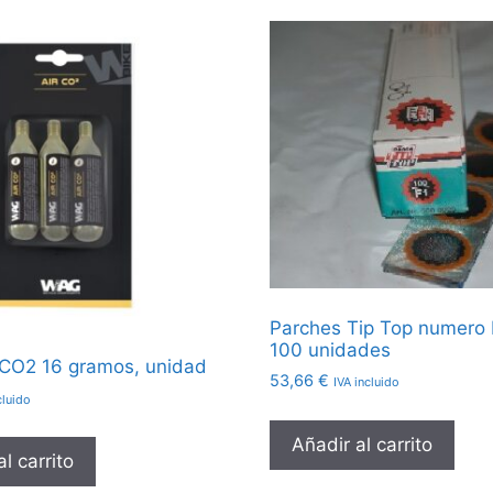
Parches Tip Top numero F
100 unidades
CO2 16 gramos, unidad
53,66
€
IVA incluido
cluido
Añadir al carrito
l carrito