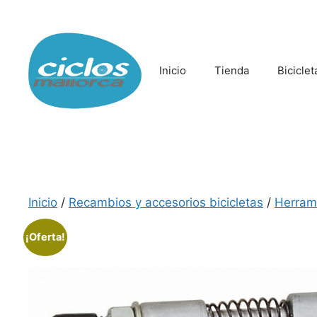
Saltar
al
contenido
Inicio
Tienda
Biciclet
Inicio
/
Recambios y accesorios bicicletas
/
Herrami
¡Oferta!