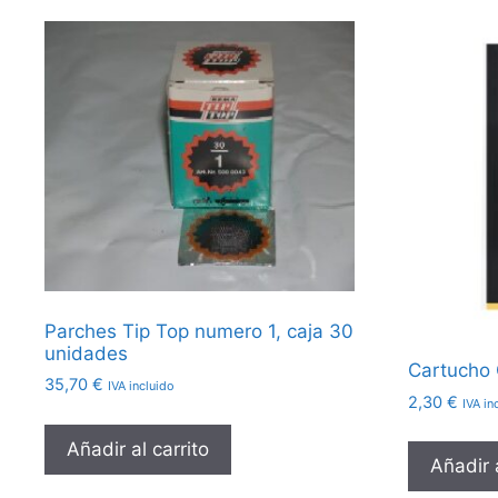
Parches Tip Top numero 1, caja 30
unidades
Cartucho 
35,70
€
IVA incluido
2,30
€
IVA in
Añadir al carrito
Añadir a