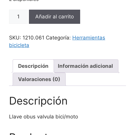
Llave
Añadir al carrito
obus
valvula
bici/moto
SKU:
1210.061
Categoría:
Herramientas
cantidad
bicicleta
Descripción
Información adicional
Valoraciones (0)
Descripción
Llave obus valvula bici/moto