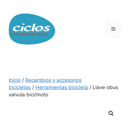
Saltar
al
contenido
Menú
Inicio
/
Recambios y accesorios
bicicletas
/
Herramientas bicicleta
/ Llave obus
valvula bici/moto