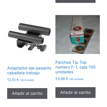
Parches Tip Top
numero F-1, caja 100
Adaptador eje pasante
unidades
caballete trabajo
53,66
€
IVA incluido
12,10
€
IVA incluido
Añadir al carrito
Añadir al carrito