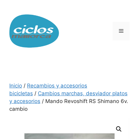
Saltar
al
contenido
Menú
Inicio
/
Recambios y accesorios
bicicletas
/
Cambios marchas, desviador platos
y accesorios
/ Mando Revoshift RS Shimano 6v.
cambio