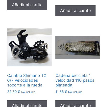
Añadir al carrito
Añadir al carrito
Cambio Shimano TX
Cadena bicicleta 1
6/7 velocidades
velocidad 110 pasos
soporte a la rueda
plateada
22,39
€
11,86
€
IVA incluido
IVA incluido
Añadir al carrito
Añadir al carrito