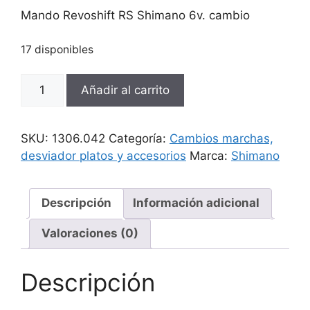
Mando Revoshift RS Shimano 6v. cambio
17 disponibles
Mando
Añadir al carrito
Revoshift
RS
Shimano
SKU:
1306.042
Categoría:
Cambios marchas,
6v.
desviador platos y accesorios
Marca:
Shimano
cambio
cantidad
Descripción
Información adicional
Valoraciones (0)
Descripción