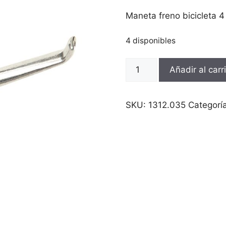
Maneta freno bicicleta 4
4 disponibles
Maneta
Añadir al carr
freno
bicicleta
4
SKU:
1312.035
Categorí
dedos
aluminio,
juego
cantidad