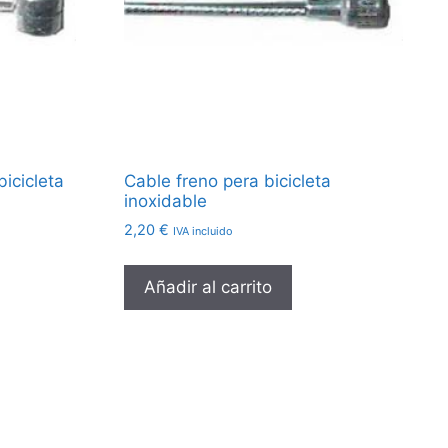
bicicleta
Cable freno pera bicicleta
inoxidable
2,20
€
IVA incluido
Añadir al carrito