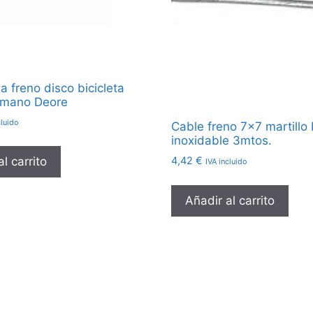
lla freno disco bicicleta
imano Deore
cluido
Cable freno 7×7 martillo 
inoxidable 3mtos.
4,42
€
l carrito
IVA incluido
Añadir al carrito