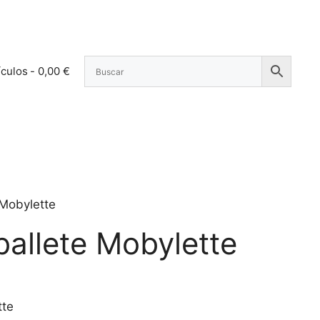
ículos
0,00 €
 Mobylette
ballete Mobylette
tte