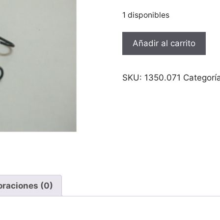
1 disponibles
Muelle
Añadir al carrito
caballete
Mobylette
cantidad
SKU:
1350.071
Categorí
oraciones (0)