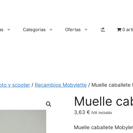
as
Categorias
Ofertas
0 art
oto y scooter
/
Recambios Mobylette
/ Muelle caballete
Muelle ca
3,63
€
IVA incluido
Muelle caballete Mobyle