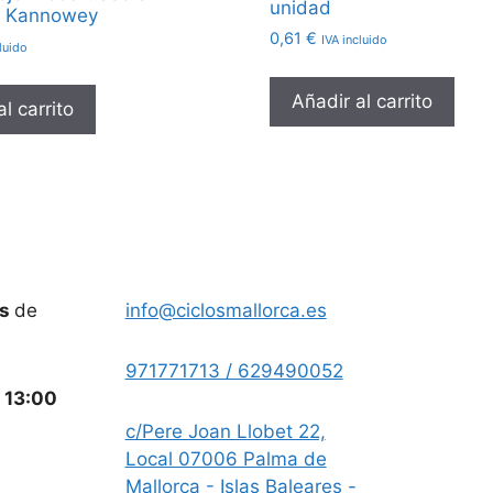
unidad
e Kannowey
0,61
€
IVA incluido
luido
Añadir al carrito
l carrito
es
de
info@ciclosmallorca.es
971771713 / 629490052
a
13:00
c/Pere Joan Llobet 22,
Local 07006 Palma de
Mallorca - Islas Baleares -