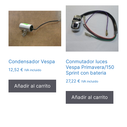
Condensador Vespa
Conmutador luces
Vespa Primavera/150
12,52
€
IVA incluido
Sprint con bateria
27,22
€
IVA incluido
Añadir al carrito
Añadir al carrito