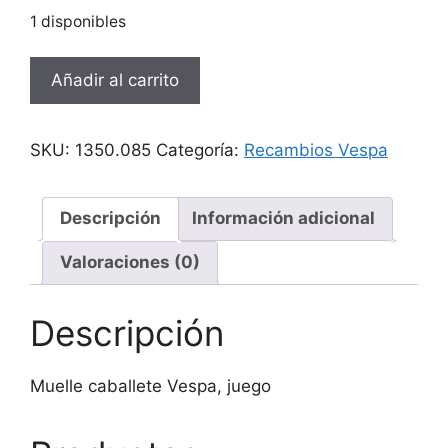
1 disponibles
Muelle
Añadir al carrito
caballete
Vespa,
juego
SKU:
1350.085
Categoría:
Recambios Vespa
cantidad
Descripción
Información adicional
Valoraciones (0)
Descripción
Muelle caballete Vespa, juego