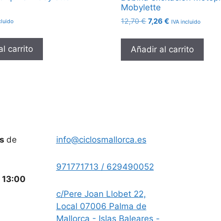
Mobylette
El
El
12,70
€
7,26
€
cluido
IVA incluido
precio
precio
original
actual
l carrito
Añadir al carrito
era:
es:
12,70 €.
7,26 €.
es
de
info@ciclosmallorca.es
971771713 / 629490052
a
13:00
c/Pere Joan Llobet 22,
Local 07006 Palma de
Mallorca - Islas Baleares -