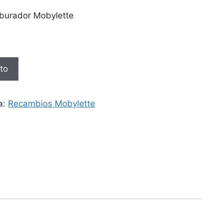
arburador Mobylette
ito
a:
Recambios Mobylette