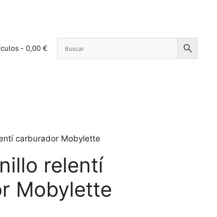
ículos
0,00 €
elentí carburador Mobylette
illo relentí
r Mobylette