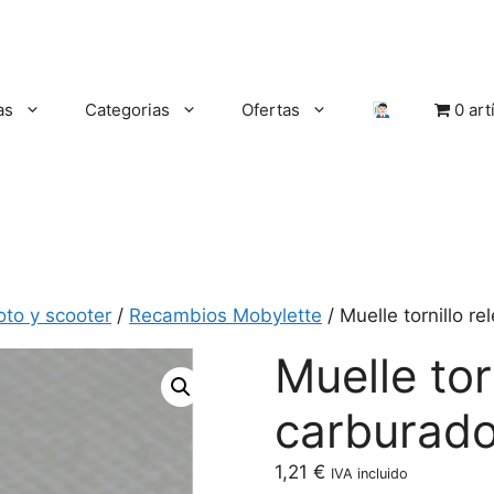
as
Categorias
Ofertas
0 art
oto y scooter
/
Recambios Mobylette
/ Muelle tornillo r
Muelle torn
carburado
1,21
€
IVA incluido