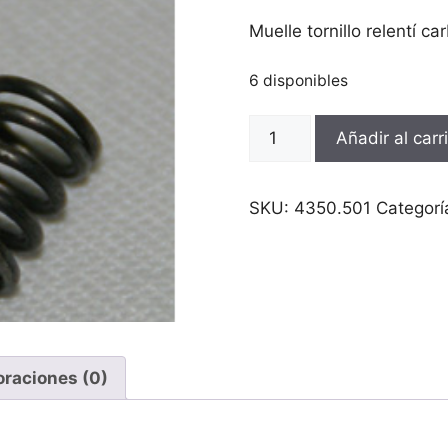
Muelle tornillo relentí c
6 disponibles
Muelle
Añadir al carr
tornillo
relentí
carburador
SKU:
4350.501
Categorí
Mobylette
cantidad
oraciones (0)