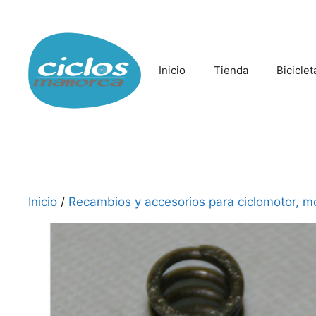
Saltar
al
contenido
Inicio
Tienda
Biciclet
Inicio
/
Recambios y accesorios para ciclomotor, m