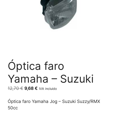
Óptica faro
Yamaha – Suzuki
El
El
12,70
€
9,68
€
IVA incluido
precio
precio
original
actual
Óptica faro Yamaha Jog – Suzuki Suzzy/RMX
era:
es:
50cc
12,70 €.
9,68 €.