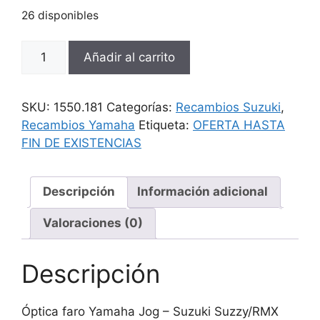
26 disponibles
Óptica
Añadir al carrito
faro
Yamaha
-
SKU:
1550.181
Categorías:
Recambios Suzuki
,
Suzuki
Recambios Yamaha
Etiqueta:
OFERTA HASTA
cantidad
FIN DE EXISTENCIAS
Descripción
Información adicional
Valoraciones (0)
Descripción
Óptica faro Yamaha Jog – Suzuki Suzzy/RMX