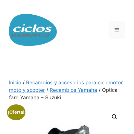
Saltar
al
contenido
Menú
Inicio
/
Recambios y accesorios para ciclomotor,
moto y scooter
/
Recambios Yamaha
/ Óptica
faro Yamaha – Suzuki
¡Oferta!