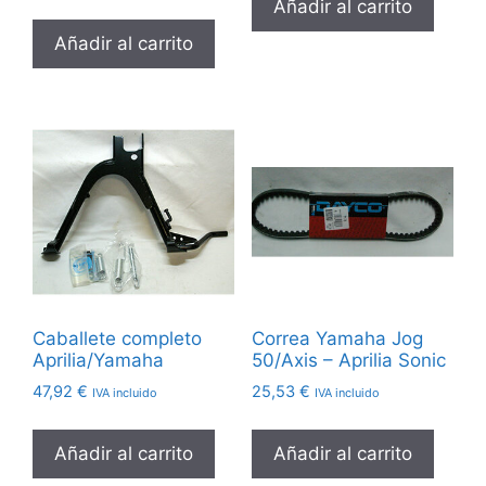
Añadir al carrito
era:
es:
6,66 €.
4,84 €.
Añadir al carrito
Caballete completo
Correa Yamaha Jog
Aprilia/Yamaha
50/Axis – Aprilia Sonic
47,92
€
25,53
€
IVA incluido
IVA incluido
Añadir al carrito
Añadir al carrito