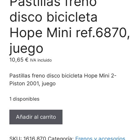
Pastillas freno
disco bicicleta
Hope Mini ref.6870,
juego
10,65
€
IVA incluido
Pastillas freno disco bicicleta Hope Mini 2-
Piston 2001, juego
1 disponibles
Pastillas
Añadir al carrito
freno
disco
bicicleta
SKU:
1616.870
Categoría:
Frenos y accesorios