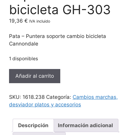
bicicleta GH-303
19,36
€
IVA incluido
Pata – Puntera soporte cambio bicicleta
Cannondale
1 disponibles
Pata
Añadir al carrito
-
Puntera
soporte
SKU:
1618.238
Categoría:
Cambios marchas,
cambio
desviador platos y accesorios
bicicleta
GH-
303
Descripción
Información adicional
cantidad