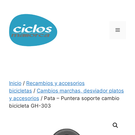
Saltar
al
contenido
Menú
Inicio
/
Recambios y accesorios
bicicletas
/
Cambios marchas, desviador platos
y accesorios
/ Pata – Puntera soporte cambio
bicicleta GH-303