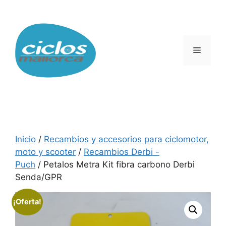
Saltar
al
contenido
Menú
Inicio
/
Recambios y accesorios para ciclomotor,
moto y scooter
/
Recambios Derbi -
Puch
/ Petalos Metra Kit fibra carbono Derbi
Senda/GPR
¡Oferta!