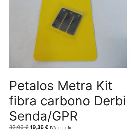
Petalos Metra Kit
fibra carbono Derbi
Senda/GPR
El
El
32,06
€
19,36
€
IVA incluido
precio
precio