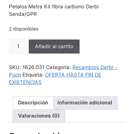
original
actual
Petalos Metra Kit fibra carbono Derbi
era:
es:
Senda/GPR
32,06 €.
19,36 €.
2 disponibles
Petalos
Añadir al carrito
Metra
Kit
fibra
SKU:
1626.031
Categoría:
Recambios Derbi -
carbono
Puch
Etiqueta:
OFERTA HASTA FIN DE
Derbi
EXISTENCIAS
Senda/GPR
cantidad
Descripción
Información adicional
Valoraciones (0)