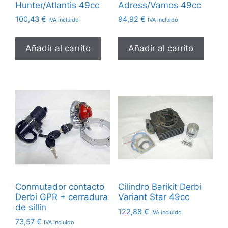
Hunter/Atlantis 49cc
Adress/Vamos 49cc
100,43
€
94,92
€
IVA incluido
IVA incluido
Añadir al carrito
Añadir al carrito
Conmutador contacto
Cilindro Barikit Derbi
Derbi GPR + cerradura
Variant Star 49cc
de sillin
122,88
€
IVA incluido
73,57
€
IVA incluido