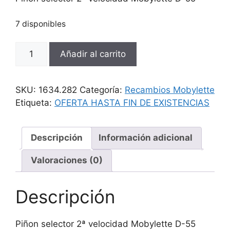
era:
es:
19,00 €.
14,52 €.
7 disponibles
Piñon
Añadir al carrito
selector
2ª
velocidad
SKU:
1634.282
Categoría:
Recambios Mobylette
Mobylette
Etiqueta:
OFERTA HASTA FIN DE EXISTENCIAS
D-
55
cantidad
Descripción
Información adicional
Valoraciones (0)
Descripción
Piñon selector 2ª velocidad Mobylette D-55