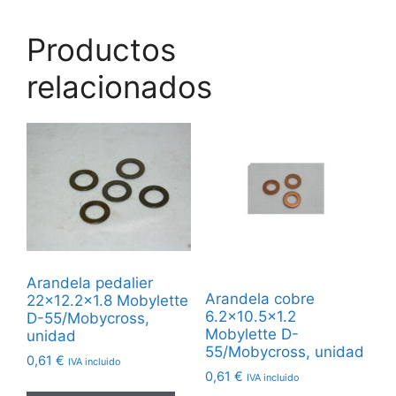
Productos
relacionados
Arandela pedalier
Arandela cobre
22×12.2×1.8 Mobylette
6.2×10.5×1.2
D-55/Mobycross,
Mobylette D-
unidad
55/Mobycross, unidad
0,61
€
IVA incluido
0,61
€
IVA incluido