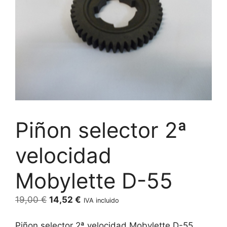
Piñon selector 2ª
velocidad
Mobylette D-55
El
El
19,00
€
14,52
€
IVA incluido
precio
precio
original
actual
Piñon selector 2ª velocidad Mobylette D-55