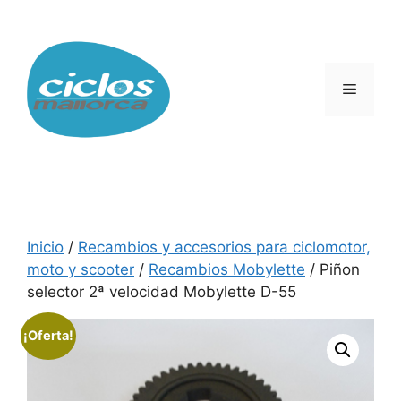
Saltar
al
contenido
Menú
Inicio
/
Recambios y accesorios para ciclomotor,
moto y scooter
/
Recambios Mobylette
/ Piñon
selector 2ª velocidad Mobylette D-55
¡Oferta!