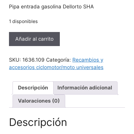
Pipa entrada gasolina Dellorto SHA
1 disponibles
Pipa
Añadir al carrito
entrada
gasolina
Dellorto
SKU:
1636.109
Categoría:
Recambios y
SHA
accesorios ciclomotor/moto universales
cantidad
Descripción
Información adicional
Valoraciones (0)
Descripción