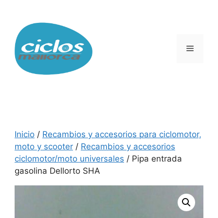
Saltar
al
contenido
Menú
Inicio
/
Recambios y accesorios para ciclomotor,
moto y scooter
/
Recambios y accesorios
ciclomotor/moto universales
/ Pipa entrada
gasolina Dellorto SHA