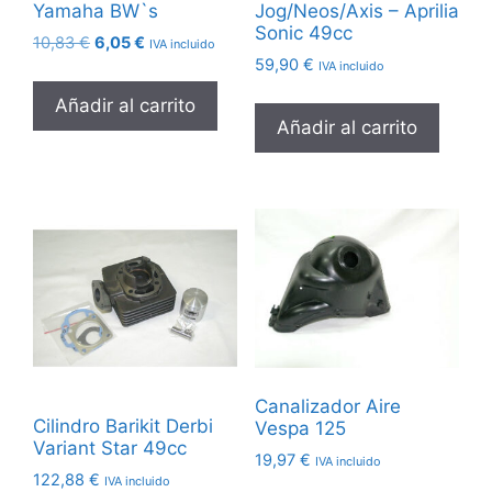
Yamaha BW`s
Jog/Neos/Axis – Aprilia
Sonic 49cc
El
El
10,83
€
6,05
€
IVA incluido
precio
precio
59,90
€
IVA incluido
original
actual
Añadir al carrito
era:
es:
Añadir al carrito
10,83 €.
6,05 €.
Canalizador Aire
Cilindro Barikit Derbi
Vespa 125
Variant Star 49cc
19,97
€
IVA incluido
122,88
€
IVA incluido