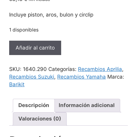
Incluye piston, aros, bulon y circlip
1 disponibles
Piston
Añadir al carrito
Barikit
Yamaha
-
SKU:
1640.290
Categorías:
Recambios Aprilia
,
Aprilia
Recambios Suzuki
,
Recambios Yamaha
Marca:
tipo
Barikit
original
47.60mm
cantidad
Descripción
Información adicional
Valoraciones (0)