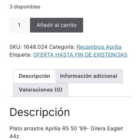
3 disponibles
Plato
Añadir al carrito
arrastre
Aprilia
-
SKU:
1648.024
Categoría:
Recambios Aprilia
Gilera
Etiqueta:
OFERTA HASTA FIN DE EXISTENCIAS
44z
cantidad
Descripción
Información adicional
Valoraciones (0)
Descripción
Plato arrastre Aprilia RS 50 ’99- Gilera Eaglet
44z