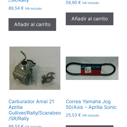
/SR/Rally
59,90
€
IVA incluido
89,54
€
IVA incluido
Añadir al carrito
Añadir al carrito
Carburador Amal 21
Correa Yamaha Jog
Aprilia
50/Axis – Aprilia Sonic
Gulliver/Rally/Scarabeo
25,53
€
IVA incluido
/SR/Rally
89,54
€
IVA incluido