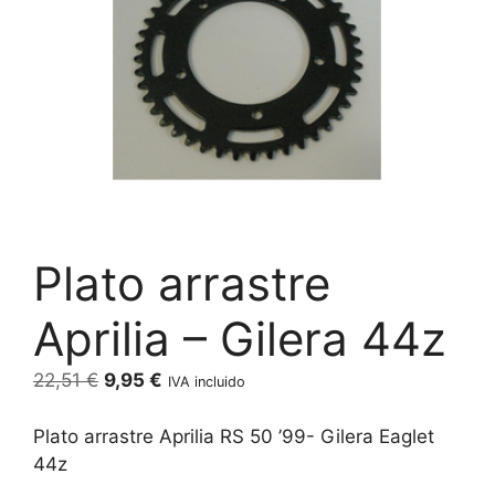
Plato arrastre
Aprilia – Gilera 44z
El
El
22,51
€
9,95
€
IVA incluido
precio
precio
original
actual
Plato arrastre Aprilia RS 50 ’99- Gilera Eaglet
era:
es:
44z
22,51 €.
9,95 €.