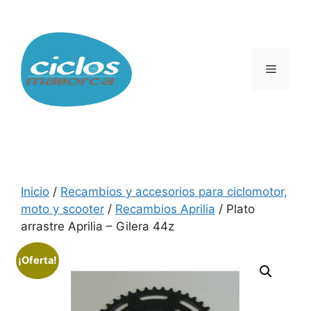
Saltar
al
contenido
Menú
Inicio
/
Recambios y accesorios para ciclomotor,
moto y scooter
/
Recambios Aprilia
/ Plato
arrastre Aprilia – Gilera 44z
¡Oferta!