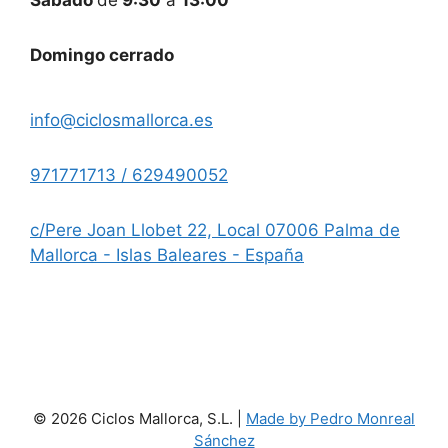
Sábado
de
9:30
a
13:00
Domingo cerrado
info@ciclosmallorca.es
971771713 / 629490052
c/Pere Joan Llobet 22, Local 07006 Palma de
Mallorca - Islas Baleares - España
© 2026 Ciclos Mallorca, S.L. |
Made by Pedro Monreal
Sánchez