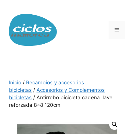
Saltar
al
contenido
Menú
Inicio
/
Recambios y accesorios
bicicletas
/
Accesorios y Complementos
bicicletas
/ Antirrobo bicicleta cadena llave
reforzada 8×8 120cm