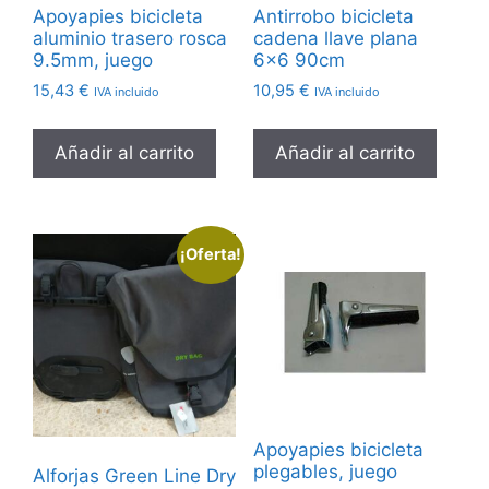
Apoyapies bicicleta
Antirrobo bicicleta
aluminio trasero rosca
cadena llave plana
9.5mm, juego
6×6 90cm
15,43
€
10,95
€
IVA incluido
IVA incluido
Añadir al carrito
Añadir al carrito
¡Oferta!
Apoyapies bicicleta
plegables, juego
Alforjas Green Line Dry