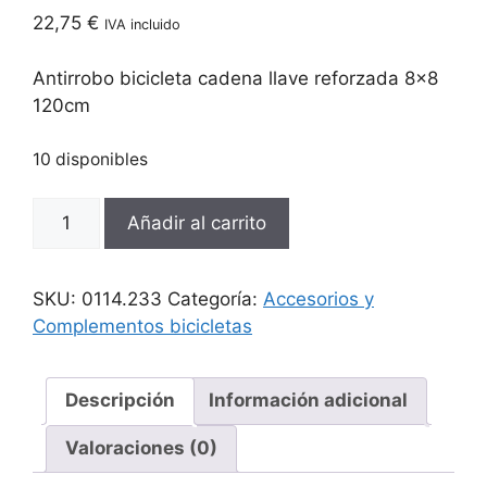
22,75
€
IVA incluido
Antirrobo bicicleta cadena llave reforzada 8×8
120cm
10 disponibles
Antirrobo
Añadir al carrito
bicicleta
cadena
llave
SKU:
0114.233
Categoría:
Accesorios y
reforzada
Complementos bicicletas
8x8
120cm
cantidad
Descripción
Información adicional
Valoraciones (0)