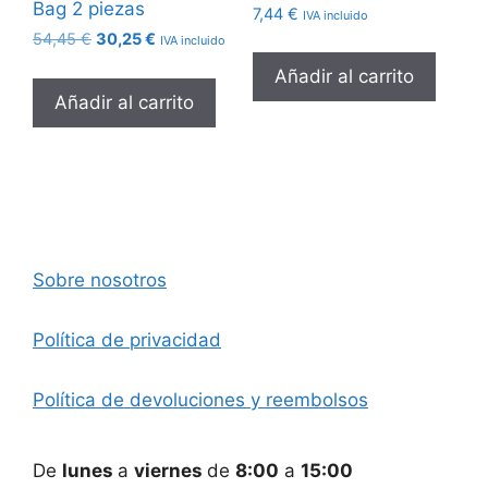
Bag 2 piezas
7,44
€
IVA incluido
El
El
54,45
€
30,25
€
IVA incluido
precio
precio
Añadir al carrito
original
actual
Añadir al carrito
era:
es:
54,45 €.
30,25 €.
Sobre nosotros
Política de privacidad
Política de devoluciones y reembolsos
De
lunes
a
viernes
de
8:00
a
15:00