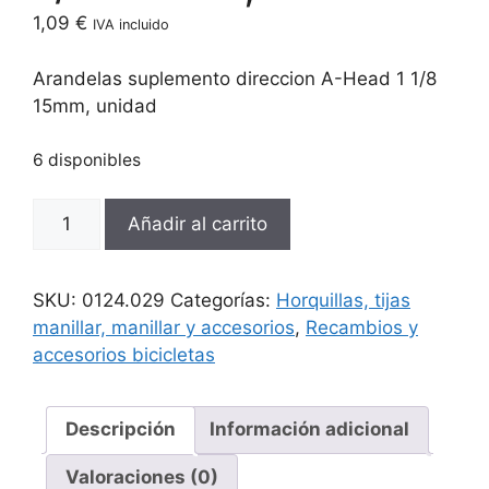
1,09
€
IVA incluido
Arandelas suplemento direccion A-Head 1 1/8
15mm, unidad
6 disponibles
Arandelas
Añadir al carrito
suplemento
direccion
A-
SKU:
0124.029
Categorías:
Horquillas, tijas
Head
manillar, manillar y accesorios
,
Recambios y
1
accesorios bicicletas
1/8
15mm,
unidad
Descripción
Información adicional
cantidad
Valoraciones (0)