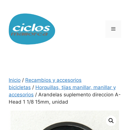
Saltar
al
contenido
Menú
Inicio
/
Recambios y accesorios
bicicletas
/
Horquillas, tijas manillar, manillar y
accesorios
/ Arandelas suplemento direccion A-
Head 1 1/8 15mm, unidad