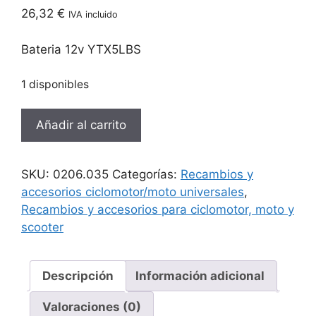
26,32
€
IVA incluido
Bateria 12v YTX5LBS
1 disponibles
Bateria
Añadir al carrito
12v
YTX5LBS
cantidad
SKU:
0206.035
Categorías:
Recambios y
accesorios ciclomotor/moto universales
,
Recambios y accesorios para ciclomotor, moto y
scooter
Descripción
Información adicional
Valoraciones (0)