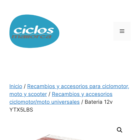
Saltar
al
contenido
Menú
Inicio
/
Recambios y accesorios para ciclomotor,
moto y scooter
/
Recambios y accesorios
ciclomotor/moto universales
/ Bateria 12v
YTX5LBS