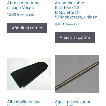
Abrazadera tubo
Arandela cobre
escape Vespa
6.2×10.5×1.2
Mobylette D-
13,43
€
IVA incluido
55/Mobycross, unidad
0,61
€
IVA incluido
Añadir al carrito
Añadir al carrito
Alfombrilla Vespa
Aguja pulverizador