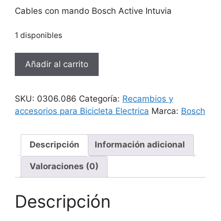
Cables con mando Bosch Active Intuvia
1 disponibles
Cables
Añadir al carrito
con
mando
Bosch
SKU:
0306.086
Categoría:
Recambios y
Active
accesorios para Bicicleta Electrica
Marca:
Bosch
Intuvia
cantidad
Descripción
Información adicional
Valoraciones (0)
Descripción