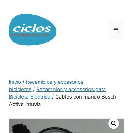
Saltar
al
contenido
Menú
Inicio
/
Recambios y accesorios
bicicletas
/
Recambios y accesorios para
Bicicleta Electrica
/ Cables con mando Bosch
Active Intuvia