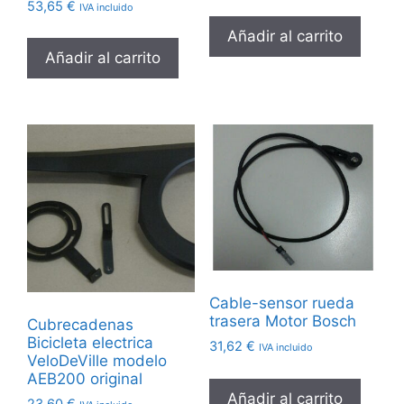
53,65
€
IVA incluido
Añadir al carrito
Añadir al carrito
Cable-sensor rueda
trasera Motor Bosch
Cubrecadenas
Bicicleta electrica
31,62
€
IVA incluido
VeloDeVille modelo
AEB200 original
Añadir al carrito