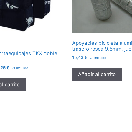
Apoyapies bicicleta alum
trasero rosca 9.5mm, ju
portaequipajes TKX doble
15,43
€
IVA incluido
El
,25
€
IVA incluido
cio
precio
Añadir al carrito
ginal
actual
l carrito
:
es:
45 €.
30,25 €.