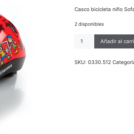
Casco bicicleta niño Sofa
2 disponibles
Casco
Añadir al carr
bicicleta
niño
Sofati
SKU:
0330.512
Categorí
Rojo
cantidad