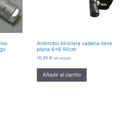
inio
Antirrobo bicicleta cadena llave
ego
plana 6×6 90cm
10,95
€
IVA incluido
Añadir al carrito