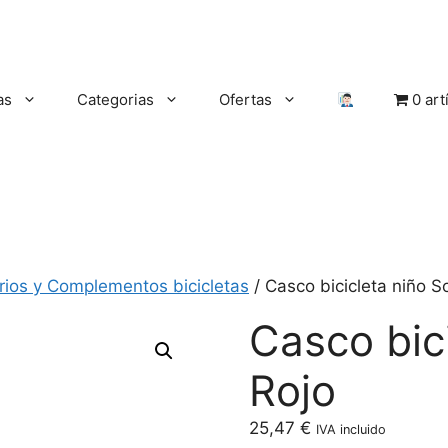
as
Categorias
Ofertas
0 art
rios y Complementos bicicletas
/ Casco bicicleta niño So
Casco bici
Rojo
25,47
€
IVA incluido