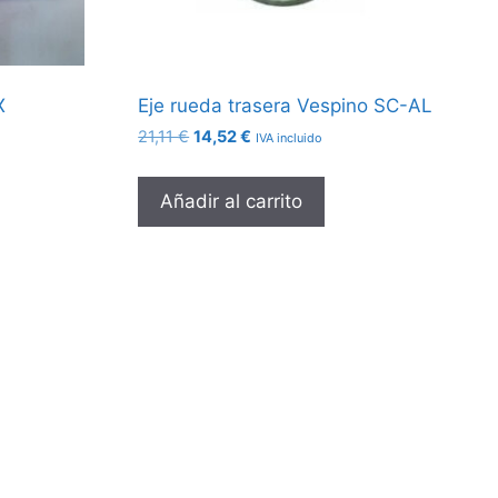
X
Eje rueda trasera Vespino SC-AL
El
El
21,11
€
14,52
€
IVA incluido
precio
precio
original
actual
Añadir al carrito
era:
es:
21,11 €.
14,52 €.