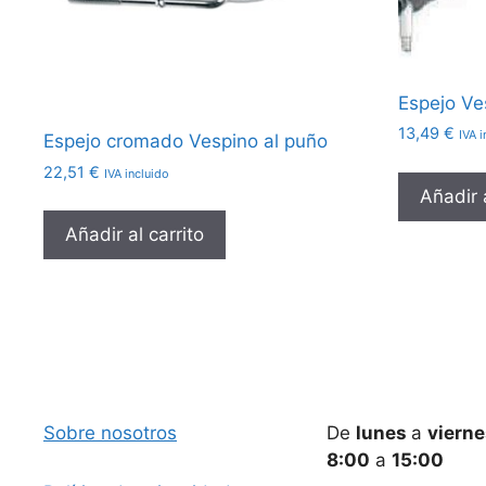
Espejo V
13,49
€
IVA i
Espejo cromado Vespino al puño
22,51
€
IVA incluido
Añadir a
Añadir al carrito
Sobre nosotros
De
lunes
a
viern
8:00
a
15:00