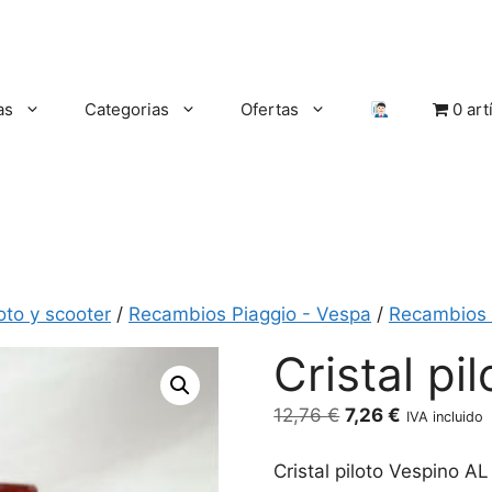
as
Categorias
Ofertas
0 art
oto y scooter
/
Recambios Piaggio - Vespa
/
Recambios 
Cristal pi
El
El
12,76
€
7,26
€
IVA incluido
precio
precio
original
actual
Cristal piloto Vespino AL