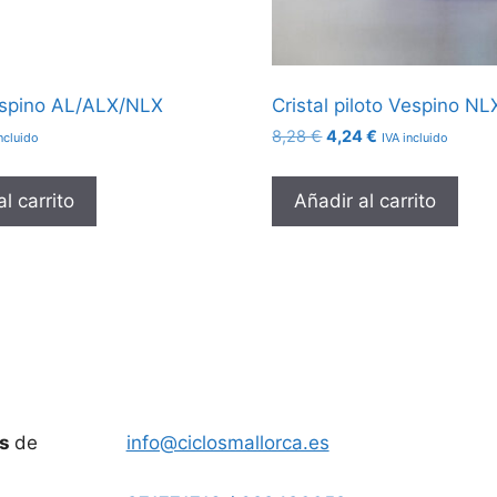
espino AL/ALX/NLX
Cristal piloto Vespino NL
El
El
8,28
€
4,24
€
ncluido
IVA incluido
precio
precio
original
actual
l carrito
Añadir al carrito
era:
es:
8,28 €.
4,24 €.
es
de
info@ciclosmallorca.es