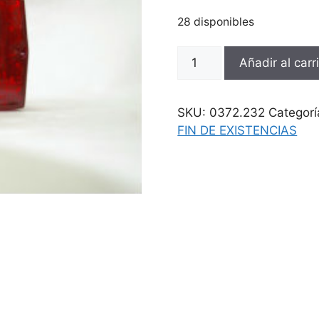
era:
es:
12,76 €.
7,26 €.
28 disponibles
Cristal
Añadir al carr
piloto
Vespino
AL
SKU:
0372.232
Categorí
cantidad
FIN DE EXISTENCIAS