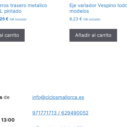
ros trasero metalico
Eje variador Vespino todo
L pintado
modelos
El
,25
€
8,23
€
IVA incluido
IVA incluido
cio
precio
inal
actual
l carrito
Añadir al carrito
es:
01 €.
30,25 €.
es
de
info@ciclosmallorca.es
971771713 / 629490052
a
13:00