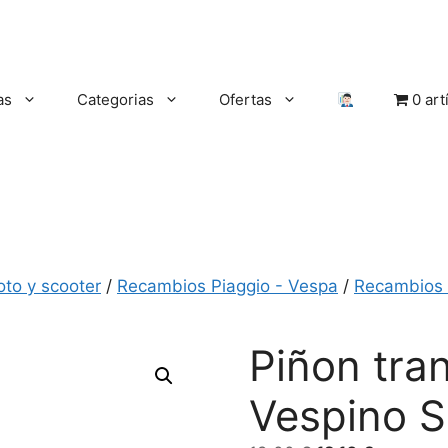
as
Categorias
Ofertas
0 art
oto y scooter
/
Recambios Piaggio - Vespa
/
Recambios 
Piñon tra
Vespino 