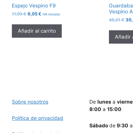
Espejo Vespino F9
Guardabar
Vespino A
El
El
11,99
€
6,05
€
IVA incluido
El
precio
precio
45,01
€
30
pre
original
actual
Añadir al carrito
orig
era:
es:
Añadir a
era:
11,99 €.
6,05 €.
45,
Sobre nosotros
De
lunes
a
viern
8:00
a
15:00
Política de privacidad
Sábado
de
9:30