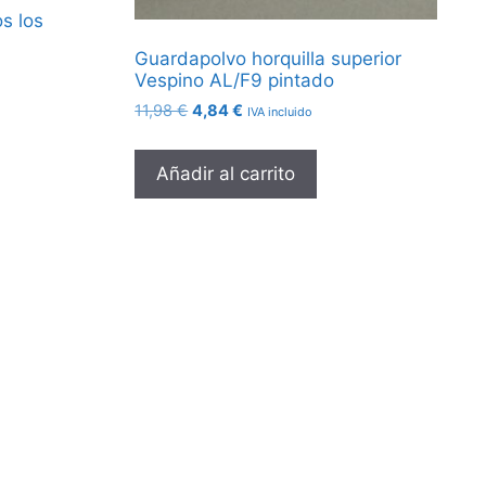
s los
Guardapolvo horquilla superior
Vespino AL/F9 pintado
El
El
11,98
€
4,84
€
IVA incluido
precio
precio
original
actual
Añadir al carrito
era:
es:
11,98 €.
4,84 €.