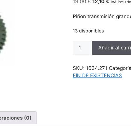
El
El
19,00
€
12,10
€
IVA incluid
precio
precio
original
actual
Piñon transmisión gran
era:
es:
19,00 €.
12,10 €.
13 disponibles
Piñon
Añadir al carr
transmisión
grande
Vespino
SKU:
1634.271
Categorí
SC-
FIN DE EXISTENCIAS
AL
cantidad
oraciones (0)