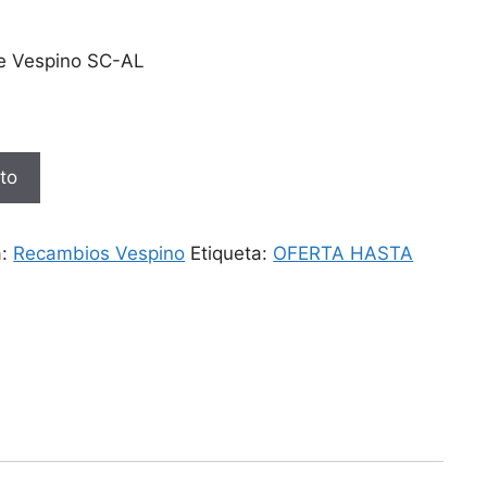
o
de Vespino SC-AL
ito
a:
Recambios Vespino
Etiqueta:
OFERTA HASTA