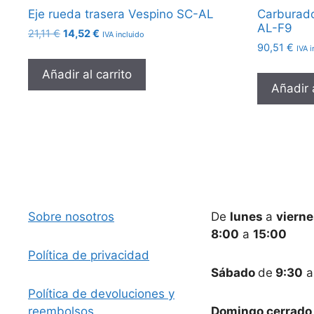
Eje rueda trasera Vespino SC-AL
Carburado
AL-F9
El
El
21,11
€
14,52
€
IVA incluido
precio
precio
90,51
€
IVA i
original
actual
Añadir al carrito
era:
es:
Añadir a
21,11 €.
14,52 €.
Sobre nosotros
De
lunes
a
viern
8:00
a
15:00
Política de privacidad
Sábado
de
9:30
Política de devoluciones y
reembolsos
Domingo cerrado