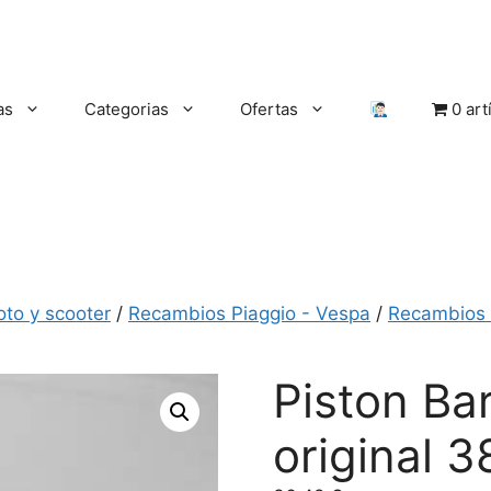
as
Categorias
Ofertas
0 art
oto y scooter
/
Recambios Piaggio - Vespa
/
Recambios 
Piston Bar
original 