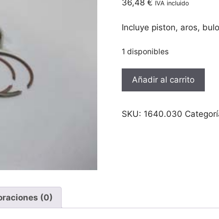
36,48
€
IVA incluido
Incluye piston, aros, bulo
1 disponibles
Piston
Añadir al carrito
Barikit
Vespino
tipo
SKU:
1640.030
Categor
original
38.40mm
cantidad
oraciones (0)