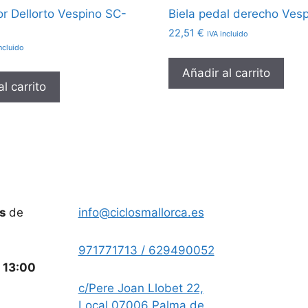
r Dellorto Vespino SC-
Biela pedal derecho Ves
22,51
€
IVA incluido
ncluido
Añadir al carrito
l carrito
es
de
info@ciclosmallorca.es
971771713 / 629490052
a
13:00
c/Pere Joan Llobet 22,
Local 07006 Palma de