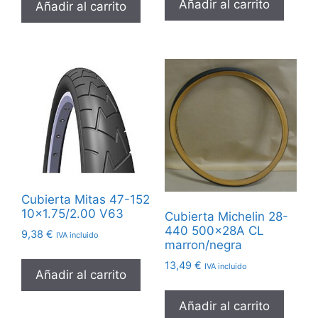
Añadir al carrito
Añadir al carrito
Cubierta Mitas 47-152
10×1.75/2.00 V63
Cubierta Michelin 28-
440 500x28A CL
9,38
€
IVA incluido
marron/negra
13,49
€
IVA incluido
Añadir al carrito
Añadir al carrito