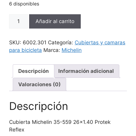
6 disponibles
Cubierta
Añadir al carrito
Michelin
35-
559
SKU:
6002.301
Categoría:
Cubiertas y camaras
26x1.40
para bicicleta
Marca:
Michelin
Protek
Reflex
cantidad
Descripción
Información adicional
Valoraciones (0)
Descripción
Cubierta Michelin 35-559 26×1.40 Protek
Reflex