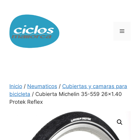
Saltar
al
contenido
Menú
Inicio
/
Neumaticos
/
Cubiertas y camaras para
bicicleta
/ Cubierta Michelin 35-559 26×1.40
Protek Reflex