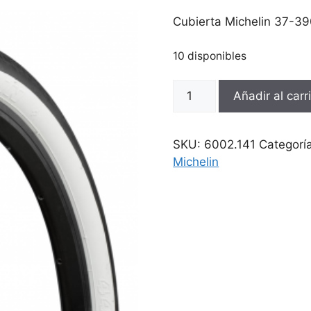
Cubierta Michelin 37-3
10 disponibles
Cubierta
Añadir al carr
Michelin
37-
390
SKU:
6002.141
Categorí
450A
Michelin
Confort
Blanca/negra
cantidad