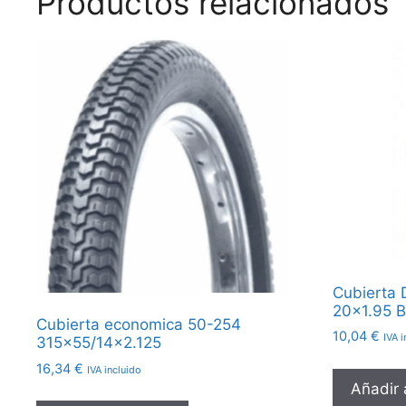
Productos relacionados
Cubierta
20×1.95 
Cubierta economica 50-254
10,04
€
IVA i
315×55/14×2.125
16,34
€
IVA incluido
Añadir a