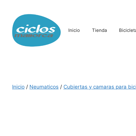
Saltar
al
contenido
Inicio
Tienda
Biciclet
Inicio
/
Neumaticos
/
Cubiertas y camaras para bici