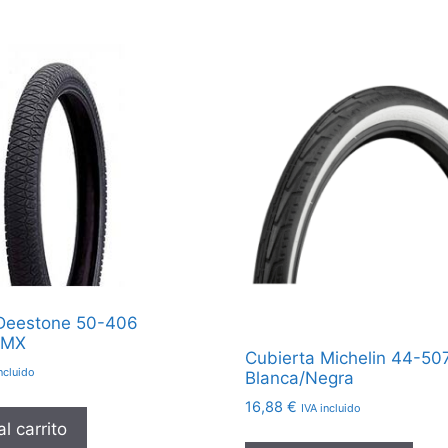
 Deestone 50-406
BMX
Cubierta Michelin 44-50
ncluido
Blanca/Negra
16,88
€
IVA incluido
l carrito