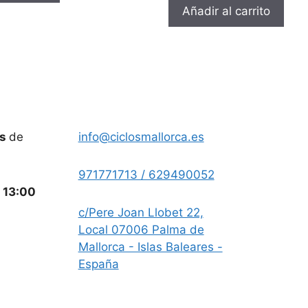
Añadir al carrito
es
de
info@ciclosmallorca.es
971771713 / 629490052
a
13:00
c/Pere Joan Llobet 22,
Local 07006 Palma de
Mallorca - Islas Baleares -
España