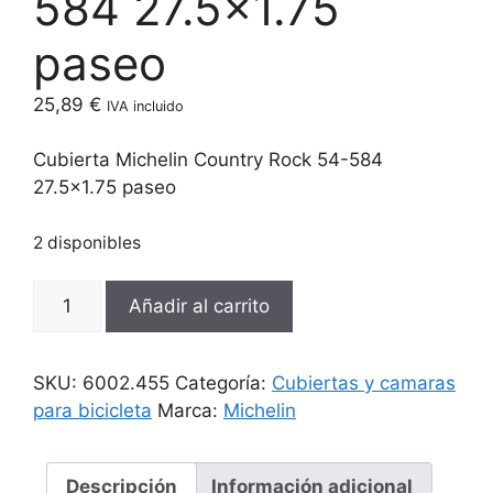
584 27.5×1.75
paseo
25,89
€
IVA incluido
Cubierta Michelin Country Rock 54-584
27.5×1.75 paseo
2 disponibles
Cubierta
Añadir al carrito
Michelin
Country
Rock
SKU:
6002.455
Categoría:
Cubiertas y camaras
54-
para bicicleta
Marca:
Michelin
584
27.5x1.75
paseo
Descripción
Información adicional