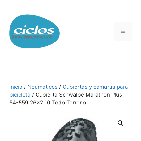
Saltar
al
contenido
Menú
Inicio
/
Neumaticos
/
Cubiertas y camaras para
bicicleta
/ Cubierta Schwalbe Marathon Plus
54-559 26×2.10 Todo Terreno