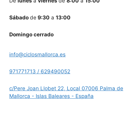
De
lunes
a
viernes
de
8:00
a
15:00
Sábado
de
9:30
a
13:00
Domingo cerrado
info@ciclosmallorca.es
971771713 / 629490052
c/Pere Joan Llobet 22, Local 07006 Palma de
Mallorca - Islas Baleares - España