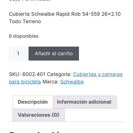
Cubierta Schwalbe Rapid Rob 54-559 26×2.10
Todo Terreno
6 disponibles
Cubierta
Añadir al carrito
Schwalbe
Marathon
Plus
SKU:
6002.401
Categoría:
Cubiertas y camaras
54-
para bicicleta
Marca:
Schwalbe
559
26x2.10
Todo
Descripción
Información adicional
Terreno
Valoraciones (0)
cantidad