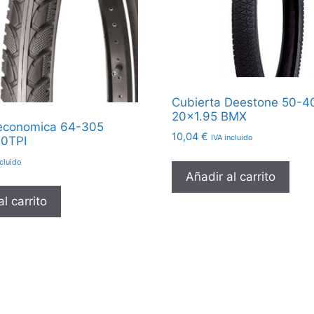
Cubierta Deestone 50-4
20×1.95 BMX
 economica 64-305
10,04
€
IVA incluido
30TPI
ncluido
Añadir al carrito
l carrito