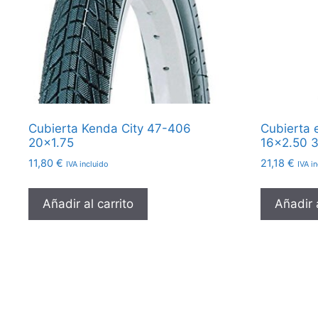
Cubierta Kenda City 47-406
Cubierta
20×1.75
16×2.50 
11,80
€
21,18
€
IVA incluido
IVA i
Añadir al carrito
Añadir a