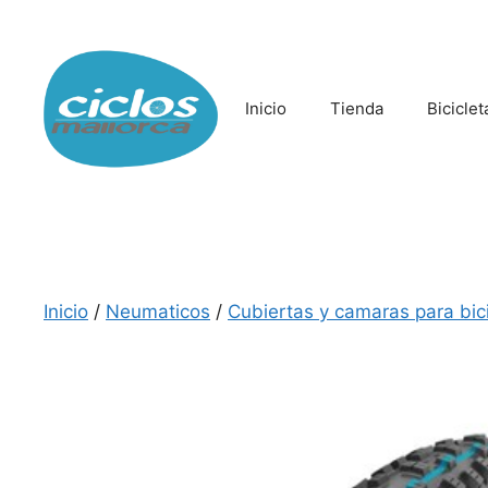
Saltar
al
contenido
Inicio
Tienda
Biciclet
Inicio
/
Neumaticos
/
Cubiertas y camaras para bici