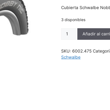
Cubierta Schwalbe Nobb
3 disponibles
Cubierta
Añadir al carr
Schwalbe
Nobby
Nick
SKU:
6002.475
Categor
27.5x2.35
Schwalbe
Todo
terreno
cantidad