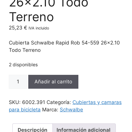
26×2.10 Todo
Terreno
25,23
€
IVA incluido
Cubierta Schwalbe Rapid Rob 54-559 26×2.10
Todo Terreno
2 disponibles
Cubierta
Añadir al carrito
Schwalbe
Rapid
Rob
SKU:
6002.391
Categoría:
Cubiertas y camaras
54-
para bicicleta
Marca:
Schwalbe
559
26x2.10
Todo
Descripción
Información adicional