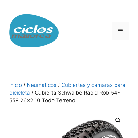
Saltar
al
contenido
Menú
Inicio
/
Neumaticos
/
Cubiertas y camaras para
bicicleta
/ Cubierta Schwalbe Rapid Rob 54-
559 26×2.10 Todo Terreno