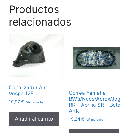
Productos
relacionados
Canalizador Aire
Correa Yamaha
Vespa 125
BW’s/Neos/Aerox/Jog
19,97
€
IVA incluido
RR – Aprilia SR – Beta
ARK
Añadir al carrito
19,24
€
IVA incluido