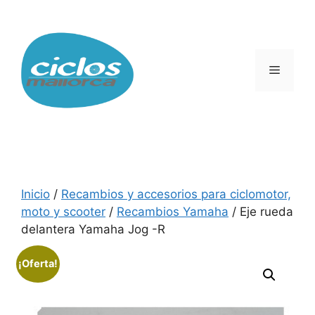
Saltar
al
contenido
Menú
Inicio
/
Recambios y accesorios para ciclomotor,
moto y scooter
/
Recambios Yamaha
/ Eje rueda
delantera Yamaha Jog -R
¡Oferta!