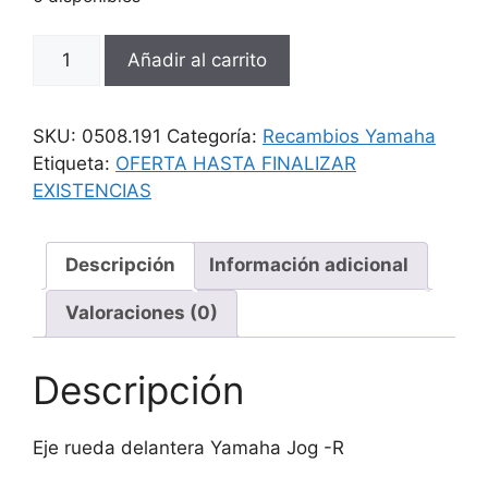
Eje
Añadir al carrito
rueda
delantera
Yamaha
SKU:
0508.191
Categoría:
Recambios Yamaha
Jog
Etiqueta:
OFERTA HASTA FINALIZAR
-
EXISTENCIAS
R
cantidad
Descripción
Información adicional
Valoraciones (0)
Descripción
Eje rueda delantera Yamaha Jog -R