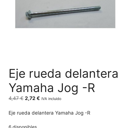
Eje rueda delantera
Yamaha Jog -R
El
El
4,47
€
2,72
€
IVA incluido
precio
precio
original
actual
Eje rueda delantera Yamaha Jog -R
era:
es:
4,47 €.
2,72 €.
6 disponibles