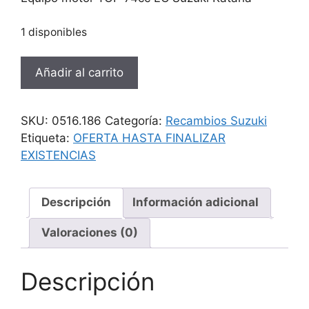
era:
es:
224,94 €.
114,95 €.
1 disponibles
Equipo
Añadir al carrito
motor
TOP
74cc
SKU:
0516.186
Categoría:
Recambios Suzuki
LC
Etiqueta:
OFERTA HASTA FINALIZAR
Suzuki
EXISTENCIAS
Katana
cantidad
Descripción
Información adicional
Valoraciones (0)
Descripción