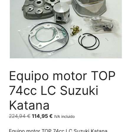
Equipo motor TOP
74cc LC Suzuki
Katana
El
El
224,94
€
114,95
€
IVA incluido
precio
precio
original
actual
Equipo motor TOP 74cc LC Suzuki Katana