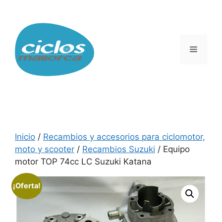
Saltar
al
contenido
Menú
Inicio
/
Recambios y accesorios para ciclomotor,
moto y scooter
/
Recambios Suzuki
/ Equipo
motor TOP 74cc LC Suzuki Katana
¡Oferta!