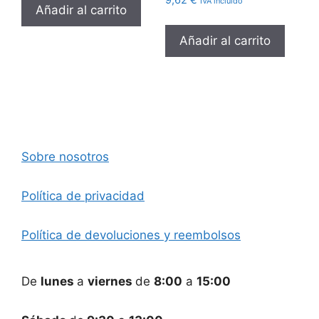
9,62
€
IVA incluido
Añadir al carrito
era:
es:
28,13 €.
12,10 €.
Añadir al carrito
Sobre nosotros
Política de privacidad
Política de devoluciones y reembolsos
De
lunes
a
viernes
de
8:00
a
15:00