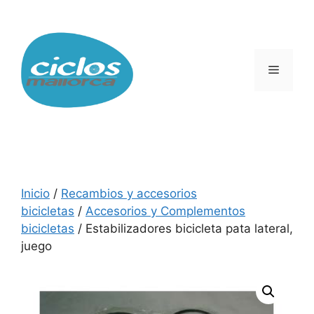
Saltar
al
contenido
Menú
Inicio
/
Recambios y accesorios
bicicletas
/
Accesorios y Complementos
bicicletas
/ Estabilizadores bicicleta pata lateral,
juego