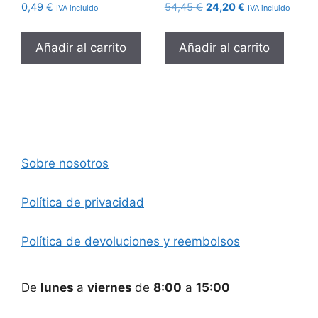
El
El
0,49
€
54,45
€
24,20
€
IVA incluido
IVA incluido
precio
precio
original
actual
Añadir al carrito
Añadir al carrito
era:
es:
54,45 €.
24,20 €.
Sobre nosotros
Política de privacidad
Política de devoluciones y reembolsos
De
lunes
a
viernes
de
8:00
a
15:00