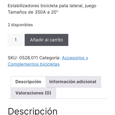
Estabilizadores bicicleta pata lateral, juego
Tamaños de 350A a 20″
2 disponibles
Estabilizadores
Añadir al carrito
bicicleta
pata
lateral,
SKU:
0528.011
Categoría:
Accesorios y
juego
Complementos bicicletas
cantidad
Descripción
Información adicional
Valoraciones (0)
Descripción