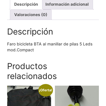
5
Descripción
Información adicional
Leds
Valoraciones (0)
mod.Compact
cantidad
Descripción
Faro bicicleta BTA al manillar de pilas 5 Leds
mod.Compact
Productos
relacionados
¡Oferta!