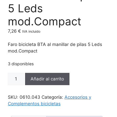
5 Leds
mod.Compact
7,26
€
IVA incluido
Faro bicicleta BTA al manillar de pilas 5 Leds
mod.Compact
3 disponibles
Faro
Añadir al carrito
bicicleta
BTA
al
SKU:
0610.043
Categoría:
Accesorios y
manillar
Complementos bicicletas
de
pilas