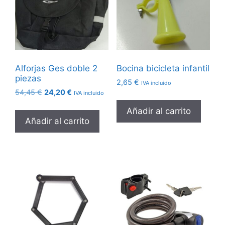
Alforjas Ges doble 2
Bocina bicicleta infantil
piezas
2,65
€
IVA incluido
El
El
54,45
€
24,20
€
IVA incluido
precio
precio
Añadir al carrito
original
actual
Añadir al carrito
era:
es:
54,45 €.
24,20 €.