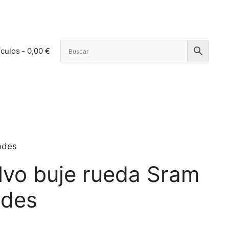
ículos
0,00 €
ades
vo buje rueda Sram
ades