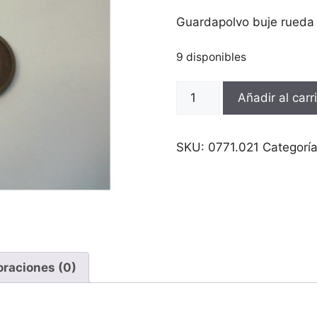
Guardapolvo buje rueda
9 disponibles
Guardapolvo
Añadir al carr
buje
rueda
Sram
SKU:
0771.021
Categorí
7
velocidades
cantidad
oraciones (0)