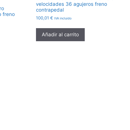
velocidades 36 agujeros freno
ro
contrapedal
o freno
100,01
€
IVA incluido
Añadir al carrito