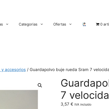
as
Categorias
Ofertas
0 art
 y accesorios
/ Guardapolvo buje rueda Sram 7 velocid
Guardapol
7 velocid
3,57
€
IVA incluido