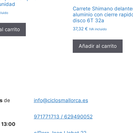
 unidad
Carrete Shimano delante
cluido
aluminio con cierre rapid
disco 6T 32a
37,32
€
l carrito
IVA incluido
Añadir al carrito
es
de
info@ciclosmallorca.es
971771713 / 629490052
a
13:00
c/Pere Joan Llobet 22,