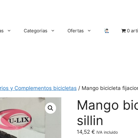
as
Categorias
Ofertas
0 art
rios y Complementos bicicletas
/ Mango bicicleta fijacion 
Mango bici
sillin
14,52
€
IVA incluido