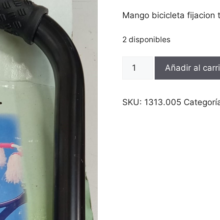
Mango bicicleta fijacion ti
2 disponibles
Mango
Añadir al carr
bicicleta
fijacion
tija
SKU:
1313.005
Categorí
de
sillin
cantidad