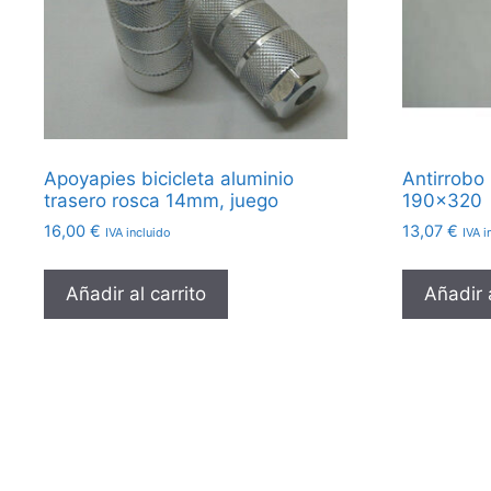
Apoyapies bicicleta aluminio
Antirrobo 
trasero rosca 14mm, juego
190×320
16,00
€
13,07
€
IVA incluido
IVA i
Añadir al carrito
Añadir a