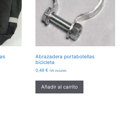
zas
Abrazadera portabotellas
bicicleta
0,49
€
IVA incluido
Añadir al carrito