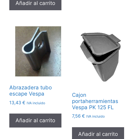
Añadir al carrito
Abrazadera tubo
escape Vespa
Cajon
portaherramientas
13,43
€
IVA incluido
Vespa PK 125 FL
7,56
€
IVA incluido
Añadir al carrito
Añadir al carrito