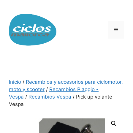
Saltar
al
contenido
Menú
Inicio
/
Recambios y accesorios para ciclomotor,
moto y scooter
/
Recambios Piaggio -
Vespa
/
Recambios Vespa
/ Pick up volante
Vespa