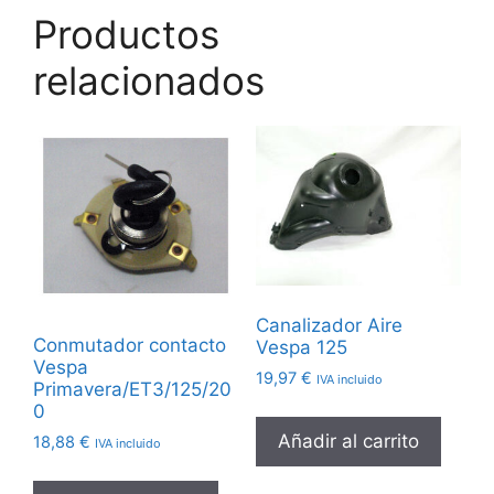
Productos
relacionados
Canalizador Aire
Conmutador contacto
Vespa 125
Vespa
19,97
€
IVA incluido
Primavera/ET3/125/20
0
Añadir al carrito
18,88
€
IVA incluido