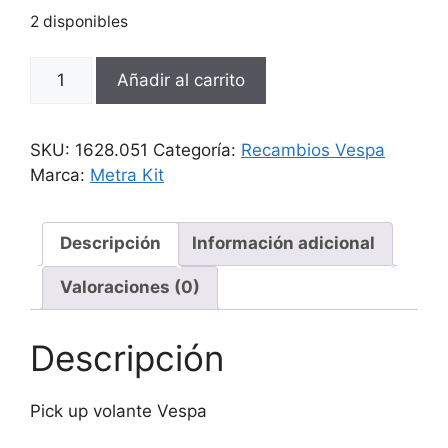
2 disponibles
Pick
Añadir al carrito
up
volante
Vespa
SKU:
1628.051
Categoría:
Recambios Vespa
cantidad
Marca:
Metra Kit
Descripción
Información adicional
Valoraciones (0)
Descripción
Pick up volante Vespa