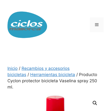
Saltar
al
contenido
Menú
Inicio
/
Recambios y accesorios
bicicletas
/
Herramientas bicicleta
/ Producto
Cyclon protector bicicleta Vaselina spray 250
ml.