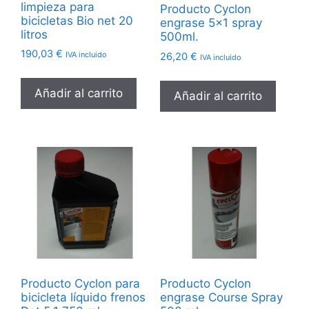
limpieza para
Producto Cyclon
bicicletas Bio net 20
engrase 5×1 spray
litros
500ml.
190,03
€
IVA incluido
26,20
€
IVA incluido
Añadir al carrito
Añadir al carrito
Producto Cyclon para
Producto Cyclon
bicicleta líquido frenos
engrase Course Spray