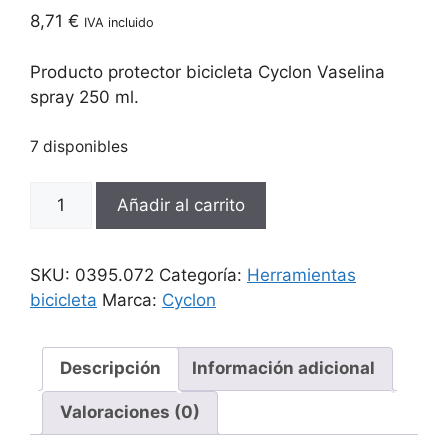
8,71
€
IVA incluido
Producto protector bicicleta Cyclon Vaselina
spray 250 ml.
7 disponibles
Producto
Añadir al carrito
Cyclon
protector
bicicleta
SKU:
0395.072
Categoría:
Herramientas
Vaselina
bicicleta
Marca:
Cyclon
spray
250
ml.
Descripción
Información adicional
cantidad
Valoraciones (0)