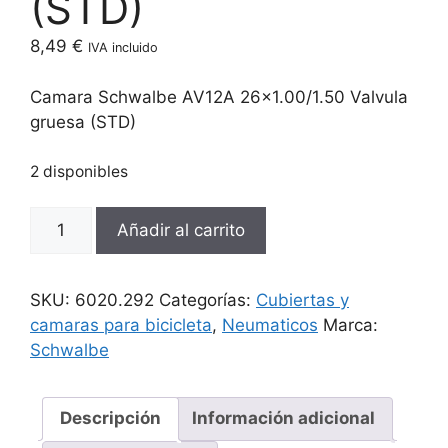
(STD)
8,49
€
IVA incluido
Camara Schwalbe AV12A 26×1.00/1.50 Valvula
gruesa (STD)
2 disponibles
Camara
Añadir al carrito
Schwalbe
AV12A
26x1.00/1.50
SKU:
6020.292
Categorías:
Cubiertas y
Valvula
camaras para bicicleta
,
Neumaticos
Marca:
gruesa
Schwalbe
(STD)
cantidad
Descripción
Información adicional