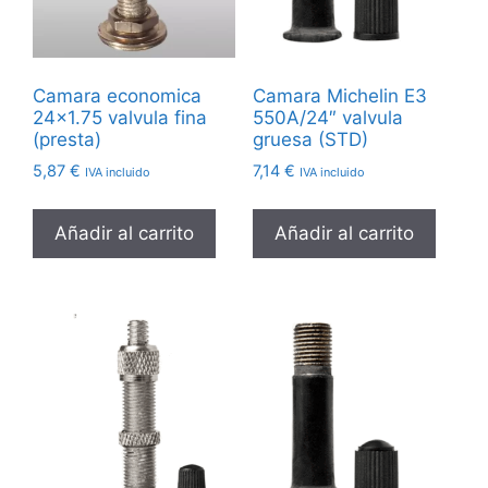
Camara economica
Camara Michelin E3
24×1.75 valvula fina
550A/24″ valvula
(presta)
gruesa (STD)
5,87
€
7,14
€
IVA incluido
IVA incluido
Añadir al carrito
Añadir al carrito