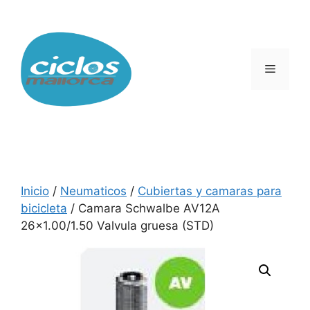
Saltar
al
contenido
Menú
Inicio
/
Neumaticos
/
Cubiertas y camaras para
bicicleta
/ Camara Schwalbe AV12A
26×1.00/1.50 Valvula gruesa (STD)