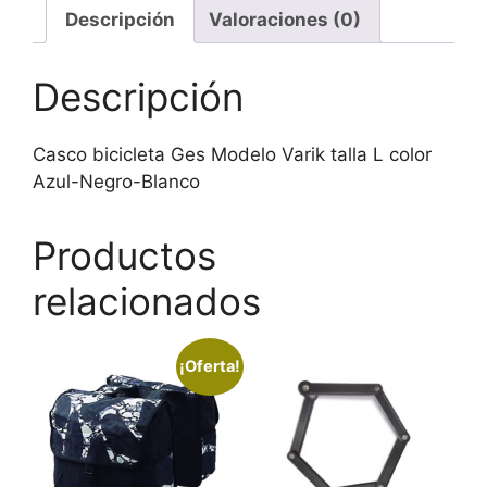
color
Descripción
Valoraciones (0)
Azul-
Negro-
Descripción
Blanco
cantidad
Casco bicicleta Ges Modelo Varik talla L color
Azul-Negro-Blanco
Productos
relacionados
¡Oferta!