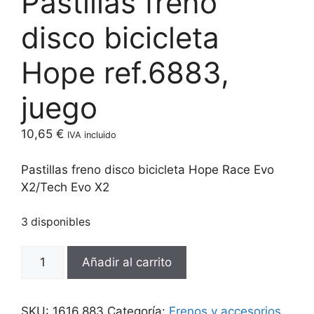
Pastillas freno
disco bicicleta
Hope ref.6883,
juego
10,65
€
IVA incluido
Pastillas freno disco bicicleta Hope Race Evo
X2/Tech Evo X2
3 disponibles
Pastillas
Añadir al carrito
freno
disco
bicicleta
SKU:
1616.883
Categoría:
Frenos y accesorios