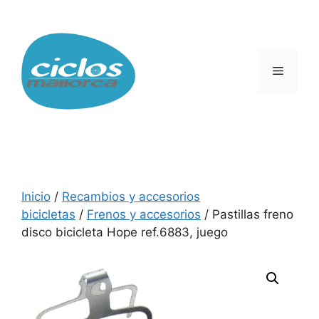
Saltar
al
contenido
Menú
Inicio
/
Recambios y accesorios
bicicletas
/
Frenos y accesorios
/ Pastillas freno
disco bicicleta Hope ref.6883, juego